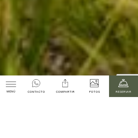
MENÚ
CONTACTO
COMPARTIR
FOTOS
RESERVAR
Bienvenido a
Fecha de Llegada
Vistalba Hotel
Fecha de Salida