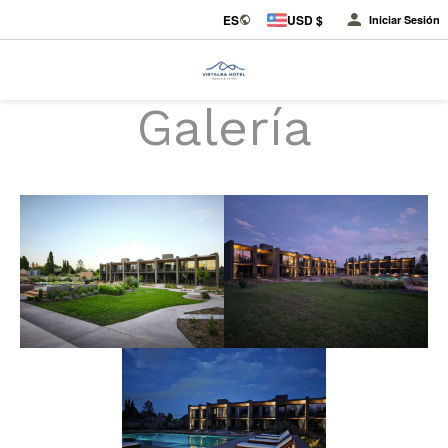
ES
USD $
Iniciar Sesión
Galería