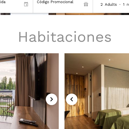
ida
Código Promocional
2
Adults
•
1
Habitaciones