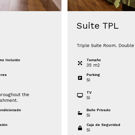
Suite TPL
Triple Suite Room. Double
no Incluido
Tamaño
35
m
2
res
Parking
Si
TV
hroughout the
Si
ishment.
ondicionado
Baño Privado
Si
ción
Caja de Seguridad
Si