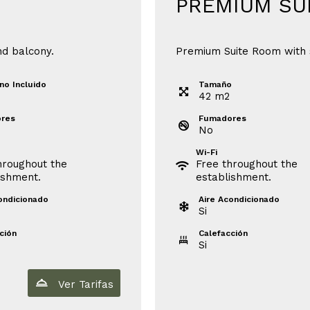
PREMIUM SU
nd balcony.
Premium Suite Room with 
no Incluido
Tamaño
42
m
2
res
Fumadores
No
Wi-Fi
hroughout the
Free throughout the
ishment.
establishment.
ondicionado
Aire Acondicionado
Si
ción
Calefacción
Si
Ver Tarifas