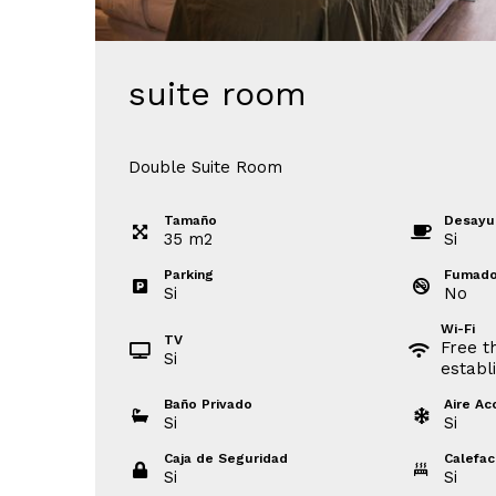
suite room
Double Suite Room
Tamaño
Desayu
35
m
2
Si
Parking
Fumado
Si
No
Wi-Fi
TV
Free t
Si
establ
Baño Privado
Aire Ac
Si
Si
Caja de Seguridad
Calefac
Si
Si