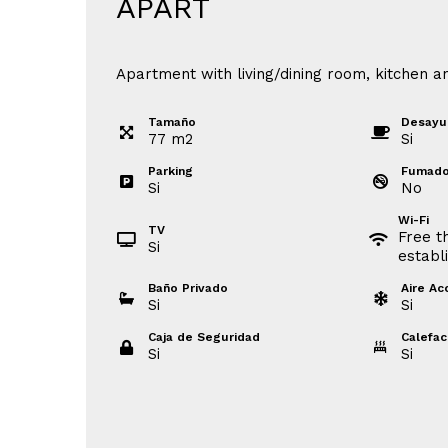
APART
Apartment with living/dining room, kitchen a
Tamaño
Desayu
77
m
2
Si
Parking
Fumado
Si
No
Wi-Fi
TV
Free t
Si
establ
Baño Privado
Aire Ac
Si
Si
Caja de Seguridad
Calefac
Si
Si