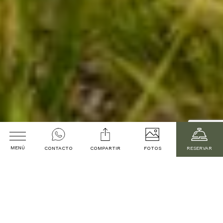
MENÚ
CONTACTO
COMPARTIR
FOTOS
RESERVAR
Bienvenido a
Fecha de Llegada
Vistalba Hotel
Fecha de Salida